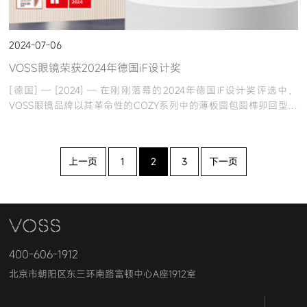
2024-07-06
VOSS眼镜荣获2024年德国iF设计奖
[德国] — [2024] — 在刚刚落幕的2024年德国iF设计奖评选中，
VOSS眼镜品牌以其革命性的COZY系列中的薄板圆包圆榫卯回型铰
链设计荣获殊荣。
上一页
1
2
3
下一页
400-606-1912
北京市朝阳区东三环南路富顿中心A座1912室